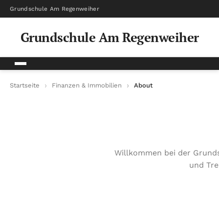
Grundschule Am Regenweiher
Grundschule Am Regenweiher
Startseite
Finanzen & Immobilien
About
Willkommen bei der Grunds
und Tre