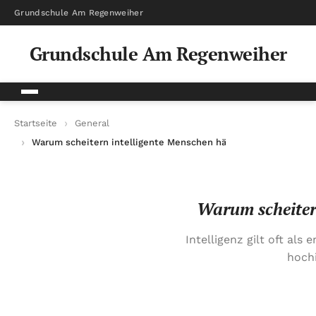
Grundschule Am Regenweiher
Grundschule Am Regenweiher
Startseite
General
Warum scheitern intelligente Menschen häufiger als Durchschn
Warum scheitern
Intelligenz gilt oft al
hochi