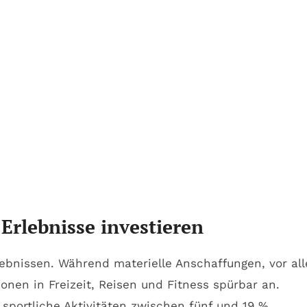
rlebnisse investieren
ebnissen. Während materielle Anschaffungen, vor al
ionen in Freizeit, Reisen und Fitness spürbar an.
sportliche Aktivitäten zwischen fünf und 19 %