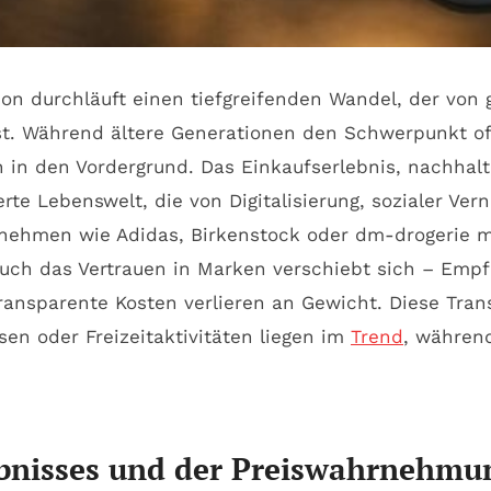
n durchläuft einen tiefgreifenden Wandel, der von 
st. Während ältere Generationen den Schwerpunkt oft 
in den Vordergrund. Das Einkaufserlebnis, nachhalt
erte Lebenswelt, die von Digitalisierung, sozialer V
rnehmen wie Adidas, Birkenstock oder dm-drogerie m
 Auch das Vertrauen in Marken verschiebt sich – Emp
 transparente Kosten verlieren an Gewicht. Diese Tr
en oder Freizeitaktivitäten liegen im
Trend
, währen
ebnisses und der Preiswahrnehmu