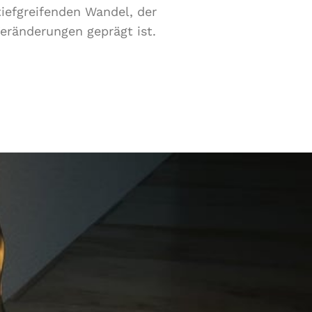
iefgreifenden Wandel, der
Veränderungen geprägt ist.