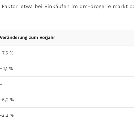
r Faktor, etwa bei Einkäufen im dm-drogerie markt o
Veränderung zum Vorjahr
+7,5 %
+4,1 %
–
-5,2 %
-2,2 %