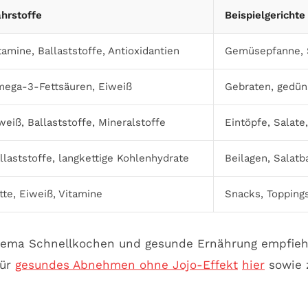
hrstoffe
Beispielgerichte
tamine, Ballaststoffe, Antioxidantien
Gemüsepfanne, 
ega-3-Fettsäuren, Eiweiß
Gebraten, gedüns
weiß, Ballaststoffe, Mineralstoffe
Eintöpfe, Salate
llaststoffe, langkettige Kohlenhydrate
Beilagen, Salatb
tte, Eiweiß, Vitamine
Snacks, Topping
hema Schnellkochen und gesunde Ernährung empfiehlt
für
gesundes Abnehmen ohne Jojo-Effekt
hier
sowie 