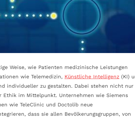
ltige Weise, wie Patienten medizinische Leistungen
vationen wie Telemedizin,
Künstliche Intelligenz
(KI) 
nd individueller zu gestalten. Dabei stehen nicht nur
ur Ethik im Mittelpunkt. Unternehmen wie Siemens
en wie TeleClinic und Doctolib neue
tegrieren, dass sie allen Bevölkerungsgruppen, von