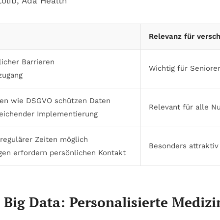
tolib, Ada Health
Relevanz für versc
icher Barrieren
Wichtig für Senior
tzugang
aben wie DSGVO schützen Daten
Relevant für alle N
ureichender Implementierung
 regulärer Zeiten möglich
Besonders attraktiv
gen erfordern persönlichen Kontakt
d Big Data: Personalisierte Medi